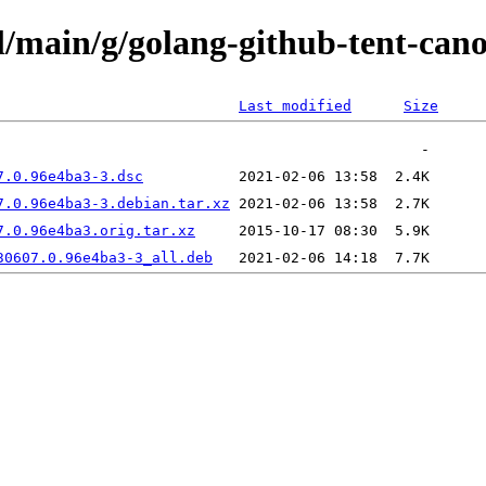
l/main/g/golang-github-tent-cano
Last modified
Size
7.0.96e4ba3-3.dsc
7.0.96e4ba3-3.debian.tar.xz
7.0.96e4ba3.orig.tar.xz
30607.0.96e4ba3-3_all.deb