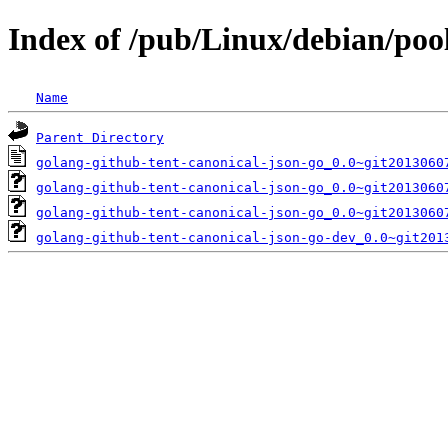
Index of /pub/Linux/debian/poo
Name
Parent Directory
golang-github-tent-canonical-json-go_0.0~git2013060
golang-github-tent-canonical-json-go_0.0~git2013060
golang-github-tent-canonical-json-go_0.0~git2013060
golang-github-tent-canonical-json-go-dev_0.0~git201