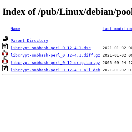
Index of /pub/Linux/debian/poo
Name
Last modifie
Parent Directory
libcrypt-smbhash-perl_0.12-4.1.dsc
libcrypt-smbhash-perl_0.12-4.1.diff.gz
libcrypt-smbhash-perl_0.12.orig.tar.gz
libcrypt-smbhash-perl_0.12-4.1_all.deb